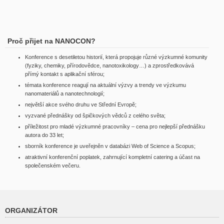
Proč přijet na NANOCON?
Konference s desetiletou historií, která propojuje různé výzkumné komunity
(fyziky, chemiky, přírodovědce, nanotoxikology…) a zprostředkovává
přímý kontakt s aplikační sférou;
témata konference reagují na aktuální výzvy a trendy ve výzkumu
nanomateriálů a nanotechnologií;
největší akce svého druhu ve Střední Evropě;
vyzvané přednášky od špičkových vědců z celého světa;
příležitost pro mladé výzkumné pracovníky – cena pro nejlepší přednášku
autora do 33 let;
sborník konference je uveřejněn v databázi Web of Science a Scopus;
atraktivní konferenční poplatek, zahrnující kompletní catering a účast na
společenském večeru.
ORGANIZÁTOR